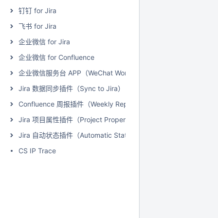
钉钉 for Jira
飞书 for Jira
企业微信 for Jira
企业微信 for Confluence
企业微信服务台 APP（WeChat Work for Jira Service Managem
Jira 数据同步插件（Sync to Jira）
Confluence 周报插件（Weekly Report）
Jira 项目属性插件（Project Properties Extension for Jira）
Jira 自动状态插件（Automatic Status for Jira）
CS IP Trace