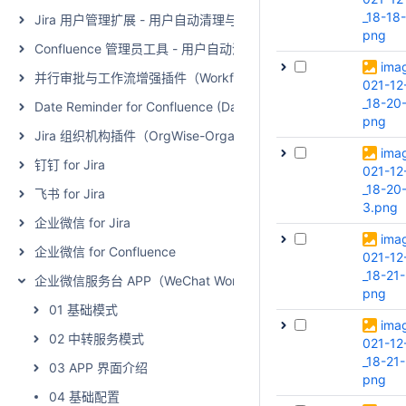
_18-18
Jira 用户管理扩展 - 用户自动清理与激活（User Management Extensio
png
Confluence 管理员工具 - 用户自动清理与激活（Admin Toolkit - Man
ima
并行审批与工作流增强插件（WorkflowWise - Parallel Approval and
021-12
_18-20
Date Reminder for Confluence (Data Center)
png
Jira 组织机构插件（OrgWise-Organization and Report for Jir
ima
钉钉 for Jira
021-12
_18-20
飞书 for Jira
3.png
企业微信 for Jira
ima
企业微信 for Confluence
021-12
_18-21-
企业微信服务台 APP（WeChat Work for Jira Service Managem
png
01 基础模式
ima
02 中转服务模式
021-12
_18-21
03 APP 界面介绍
png
04 基础配置