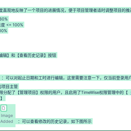
度直观地反映了一个项目的进展情况，便于项目管理者适时调整项目的推进节
80%
度 <= 100%
00%
编辑】和【查看历史记录】按钮
：可以对起止日期和工时进行编辑，这里需要注意一下，仅当前登录用
的项目主管
限分配了【管理项目】权限的用户，且启用了TimeWise权限管理中的【
】
Image
Added
：可以查看修改的历史记录，如下图所示