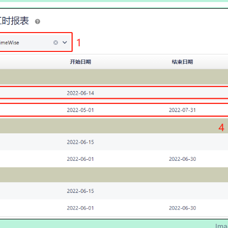
ty Enhancer for Confluence）
n - Manage Inactive Users）（Data Center）
age Inactive Users）（Data Center）
Ima