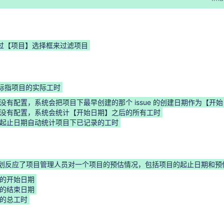
 Workflow Extension）
a）（v4.5.0+）
过【项目】选择框来过滤项目
际指项目的实际工时
没有配置，系统会把项目下最早创建的那个 issue 的创建日期作为【开
没有配置，系统会统计【开始日期】之后的所有工时
起止日期自动统计项目下已记录的工时
ent）
划反应了项目管理人员对一个项目的预估情况，包括项目的起止日期和预
的开始日期
的结束日期
的总工时