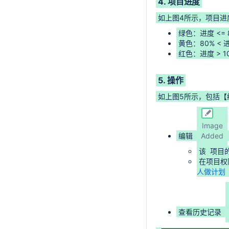
4. 项目进度
如上图4所示，项目进
绿色：进度 <= 
黄色：80% < 进
红色：进度 > 1
5. 操作
如上图5所示，包括【
Image
编辑
Added
该
项目
在项目权
人做计划
查看历史记录