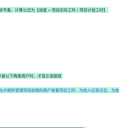
奏，计算公式为【进度 = 项目实际工时 / 项目计划工时】
户是以下两类用户时，才显示该按钮
允许拥有管理项目权限的用户查看项目工时、为他人记录日志、为他