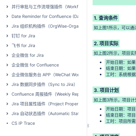
并行审批与工作流增强插件（WorkflowWise - Parallel Approval and
Date Reminder for Confluence (Data Center)
1. 查询条件
Jira 组织机构插件（OrgWise-Organization and Report for Jir
如上图1所示，可以通
钉钉 for Jira
2. 项目实际
飞书 for Jira
如上图2所示，项目实
企业微信 for Jira
开始日期：如果
企业微信 for Confluence
结束日期：如果
工时：系统根据
企业微信服务台 APP（WeChat Work for Jira Service Managem
Jira 数据同步插件（Sync to Jira）
3. 项目计划
Confluence 周报插件（Weekly Report）
如上图3所示，项目计
Jira 项目属性插件（Project Properties Extension for Jira）
开始日期：项目
Jira 自动状态插件（Automatic Status for Jira）
结束日期：项目
工时：项目所需
CS IP Trace