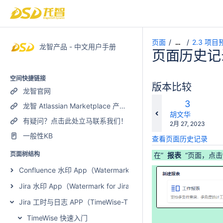
页面
2.3 项
…
龙智产品 - 中文用户手册
页面历史记
空间快捷链接
版本比较
龙智官网
比
旧
3
龙智 Atlassian Marketplace 产品列表
较
版
changes.mady.b
胡文华
有疑问？点击此处立马联系我们！
保
2月 27, 2023
本
存
一般性KB
查看页面历史记录
于
页面树结构
在”
报表
“页面，点击
Confluence 水印 App（Watermark for Confluence）
Jira 水印 App（Watermark for Jira）
Jira 工时与日志 APP（TimeWise-Timesheets with Plan and Work
TimeWise 快速入门