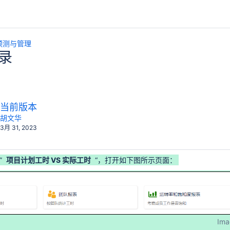
目预测与管理
录
新
当前版本
版
y.user
changes.mady.by.user
胡文华
保
本
3月 31, 2023
存
于
”
项目计划工时 VS 实际工时
“，打开如下图所示页面：
Log for Jira）
Ima