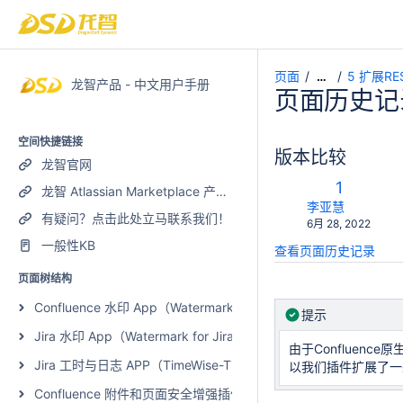
页面
5 扩展RES
…
龙智产品 - 中文用户手册
页面历史记
空间快捷链接
版本比较
龙智官网
比
旧
1
龙智 Atlassian Marketplace 产品列表
较
版
changes.mady.b
李亚慧
有疑问？点击此处立马联系我们！
保
6月 28, 2022
本
存
一般性KB
查看页面历史记录
于
页面树结构
Confluence 水印 App（Watermark for Confluence）
提示
Jira 水印 App（Watermark for Jira）
由于Confluen
Jira 工时与日志 APP（TimeWise-Timesheets with Plan and Work
以我们插件扩展了一些
Confluence 附件和页面安全增强插件（Page and Attachment Securi