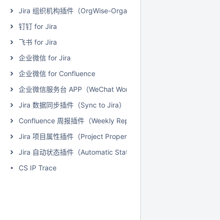
Jira 组织机构插件（OrgWise-Organization and Report for Jir
钉钉 for Jira
飞书 for Jira
企业微信 for Jira
企业微信 for Confluence
企业微信服务台 APP（WeChat Work for Jira Service Managem
Jira 数据同步插件（Sync to Jira）
Confluence 周报插件（Weekly Report）
Jira 项目属性插件（Project Properties Extension for Jira）
Jira 自动状态插件（Automatic Status for Jira）
CS IP Trace